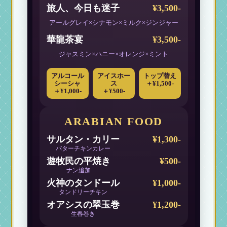
旅人、今日も迷子
¥3,500-
アールグレイ×シナモン×ミルク×ジンジャー
華龍茶宴
¥3,500-
ジャスミン×ハニー×オレンジ×ミント
アルコール
アイスホー
トップ替え
シーシャ
ス
＋¥1,500-
＋¥1,000-
＋¥500-
ARABIAN FOOD
サルタン・カリー
¥1,300-
バターチキンカレー
遊牧民の平焼き
¥500-
ナン追加
火神のタンドール
¥1,000-
タンドリーチキン
オアシスの翠玉巻
¥1,200-
生春巻き