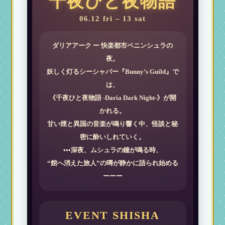
千夜ひと夜物語
06.12 fri – 13 sat
ダリアアーク ー 快楽都市ペニンシュラの
夜。
妖しく灯るシーシャバー『Bunny’s Guild』で
は、
《千夜ひと夜物語 -Daria Dark Night-》が開
かれる。
甘い煙と異国の音楽が鳴り響く中、怪談と秘
密に酔いしれていく。
•••深夜、ムシュラの鐘が鳴る時、
“館へ消えた旅人”の噂が静かに語られ始める
ーーー
EVENT SHISHA