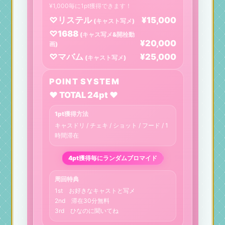
¥1,000毎に1pt獲得できます！
♡リステル
¥15,000
(キャスト写メ)
♡1688
(キャス写メ&開栓動
¥20,000
画)
♡マバム
¥25,000
(キャスト写メ)
POINT SYSTEM
❤︎ TOTAL 24pt ❤︎
1pt獲得方法
キャスドリ / チェキ / ショット / フード / 1
時間滞在
4pt獲得毎にランダムブロマイド
周回特典
1st お好きなキャストと写メ
2nd 滞在30分無料
3rd ひなのに聞いてね