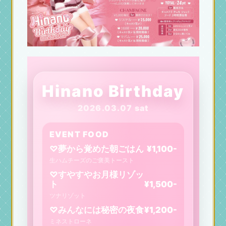
Hinano Birthday
2026.03.07 sat
EVENT FOOD
♡夢から覚めた朝ごはん
¥1,100-
生ハムチーズのご褒美トースト
♡すやすやお月様リゾッ
ト
¥1,500-
ツナリゾット
♡みんなには秘密の夜食
¥1,200-
ミネストローネ