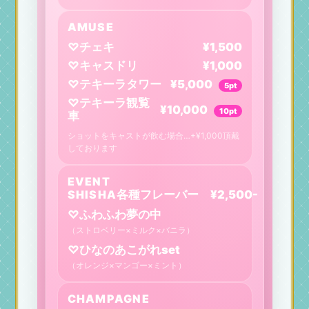
AMUSE
♡チェキ
¥1,500
♡キャスドリ
¥1,000
♡テキーラタワー
¥5,000
5pt
♡テキーラ観覧
¥10,000
10pt
車
ショットをキャストが飲む場合…+¥1,000頂戴
しております
EVENT
SHISHA
各種フレーバー ¥2,500-
3pt
♡ふわふわ夢の中
（ストロベリー×ミルク×バニラ）
♡ひなのあこがれset
（オレンジ×マンゴー×ミント）
CHAMPAGNE