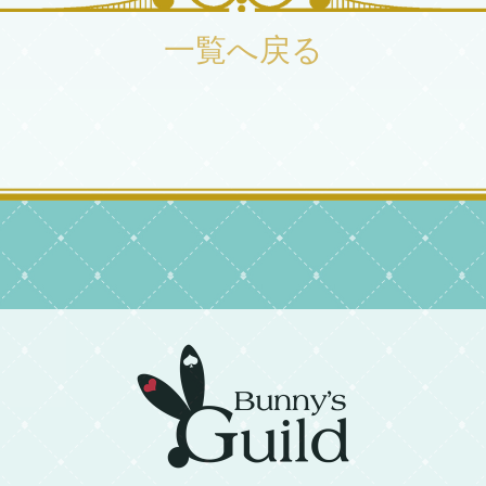
一覧へ戻る