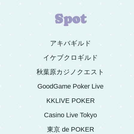
Spot
アキバギルド
イケブクロギルド
秋葉原カジノクエスト
GoodGame Poker Live
KKLIVE POKER
Casino Live Tokyo
東京 de POKER