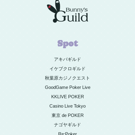
Spot
アキバギルド
イケブクロギルド
秋葉原カジノクエスト
GoodGame Poker Live
KKLIVE POKER
Casino Live Tokyo
東京 de POKER
ナゴヤギルド
Re:Poker